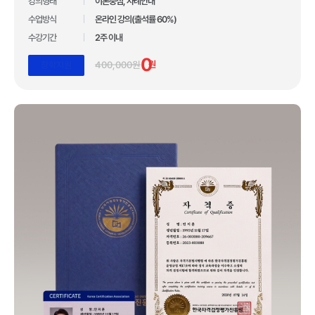
10년간 아무도 깨지 못한 기록!
강의형태
이론중심, 사례안내
수업방식
온라인 강의(출석률 60%)
압도적인 합격자 수 1,110,211건 입니다.
수강기간
2주 이내
*자사 사이트 내 합격후기 글 수 기준
0
400,000원
원
장학지원
업계 유일 교육 브랜드 대상 3관왕 수상
100만 수강생이 선택한 독보적 교육 기관
합격자 수 1위 국민교육복지센터
10년간 아무도 깨지 못한 기록!