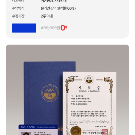
10년간 아무도 깨지 못한 기록!
강의형태
이론중심, 사례안내
수업방식
온라인 강의(출석률 60%)
압도적인 합격자 수 1,110,211건 입니다.
수강기간
2주 이내
*자사 사이트 내 합격후기 글 수 기준
0
400,000원
원
장학지원
업계 유일 교육 브랜드 대상 3관왕 수상
100만 수강생이 선택한 독보적 교육 기관
합격자 수 1위 국민교육복지센터
10년간 아무도 깨지 못한 기록!