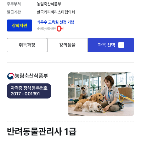
주무부처
농림축산식품부
발급기관
한국커피바리스타협의회
최우수 교육원 선정 기념
장학지원
0
400,000원
원
취득과정
강의샘플
과목 선택
농림축산식품부
자격증 정식 등록번호
2017 - 001391
반려동물관리사 1급