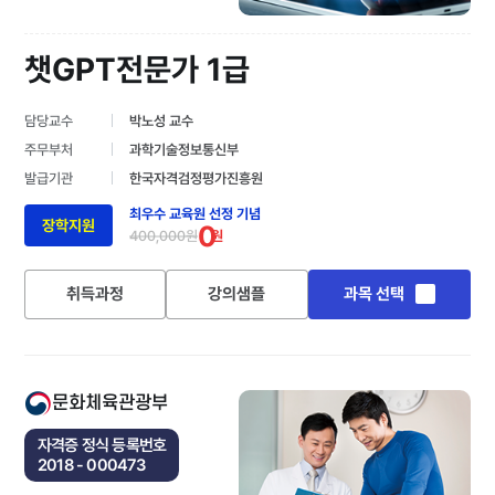
챗GPT전문가 1급
담당교수
박노성 교수
주무부처
과학기술정보통신부
발급기관
한국자격검정평가진흥원
최우수 교육원 선정 기념
장학지원
0
400,000원
원
취득과정
강의샘플
과목 선택
문화체육관광부
자격증 정식 등록번호
2018 - 000473