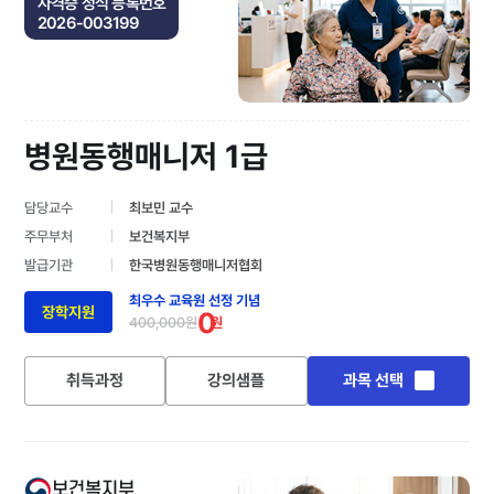
자격증 정식 등록번호
2026-003199
병원동행매니저 1급
담당교수
최보민 교수
주무부처
보건복지부
발급기관
한국병원동행매니저협회
최우수 교육원 선정 기념
장학지원
0
400,000원
원
취득과정
강의샘플
과목 선택
보건복지부