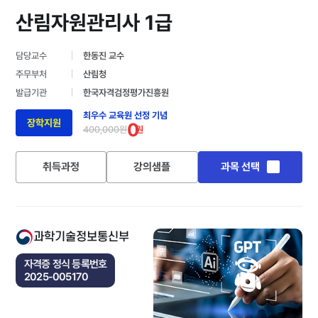
산림자원관리사 1급
담당교수
한동진 교수
주무부처
산림청
발급기관
한국자격검정평가진흥원
최우수 교육원 선정 기념
장학지원
0
400,000원
원
취득과정
강의샘플
과목 선택
과학기술정보통신부
자격증 정식 등록번호
2025-005170