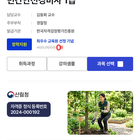
민간안전경비사 1급
담당교수
김동화 교수
주무부처
경찰청
발급기관
한국자격검정평가진흥원
최우수 교육원 선정 기념
장학지원
0
400,000원
원
취득과정
강의샘플
과목 선택
산림청
자격증 정식 등록번호
2024-000192