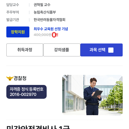
담당교수
권혁필 교수
주무부처
농림축산식품부
발급기관
한국반려동물자격협회
최우수 교육원 선정 기념
장학지원
0
400,000원
원
취득과정
강의샘플
과목 선택
경찰청
자격증 정식 등록번호
2016-002970