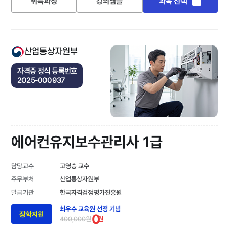
취득과정
강의샘플
과목 선택
산업통상자원부
자격증 정식 등록번호
2025-000937
에어컨유지보수관리사 1급
담당교수
고영승 교수
주무부처
산업통상자원부
발급기관
한국자격검정평가진흥원
최우수 교육원 선정 기념
장학지원
0
400,000원
원