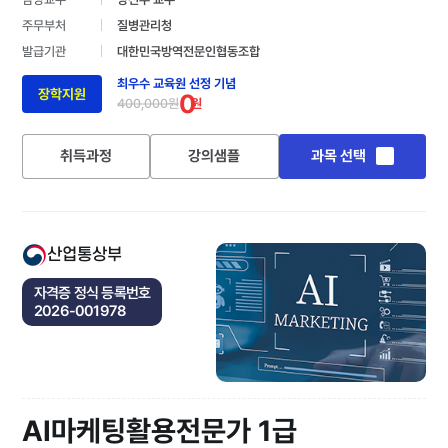
주무부처
질병관리청
발급기관
대한민국방역전문인협동조합
최우수 교육원 선정 기념
장학지원
0
400,000원
원
취득과정
강의샘플
과목 선택
산업통상부
자격증 정식 등록번호
2026-001978
AI마케팅활용전문가 1급