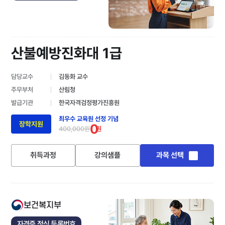
산불예방진화대 1급
담당교수
김동화 교수
주무부처
산림청
발급기관
한국자격검정평가진흥원
최우수 교육원 선정 기념
장학지원
0
400,000원
원
취득과정
강의샘플
과목 선택
보건복지부
자격증 정식 등록번호