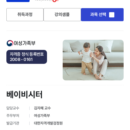
취득과정
강의샘플
과목 선택
여성가족부
자격증 정식 등록번호
2008 - 0161
베이비시터
담당교수
김자혜 교수
주무부처
여성가족부
발급기관
대한자격개발검정원