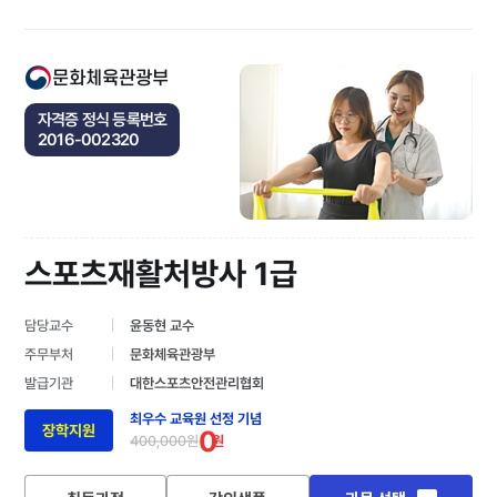
문화체육관광부
자격증 정식 등록번호
2016-002320
스포츠재활처방사 1급
담당교수
윤동현 교수
주무부처
문화체육관광부
발급기관
대한스포츠안전관리협회
최우수 교육원 선정 기념
장학지원
0
400,000원
원