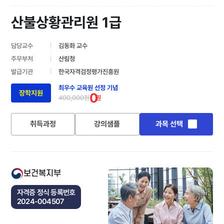
산불상황관리원 1급
담당교수
김동화 교수
주무부처
산림청
발급기관
한국자격검정평가진흥원
최우수 교육원 선정 기념
장학지원
0
400,000원
원
취득과정
강의샘플
과목 선택
보건복지부
자격증 정식 등록번호
2024-004507