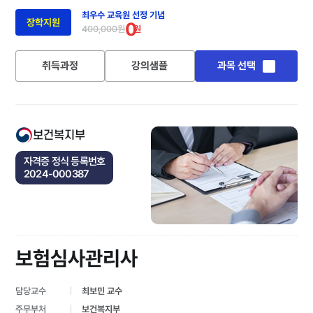
최우수 교육원 선정 기념
장학지원
0
400,000원
원
취득과정
강의샘플
과목 선택
보건복지부
자격증 정식 등록번호
2024-000387
보험심사관리사
담당교수
최보민 교수
주무부처
보건복지부