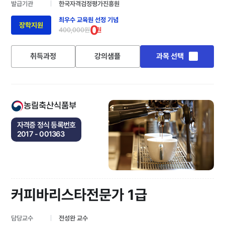
발급기관
한국자격검정평가진흥원
최우수 교육원 선정 기념
장학지원
0
400,000원
원
취득과정
강의샘플
과목 선택
농림축산식품부
자격증 정식 등록번호
2017 - 001363
커피바리스타전문가 1급
담당교수
전성완 교수