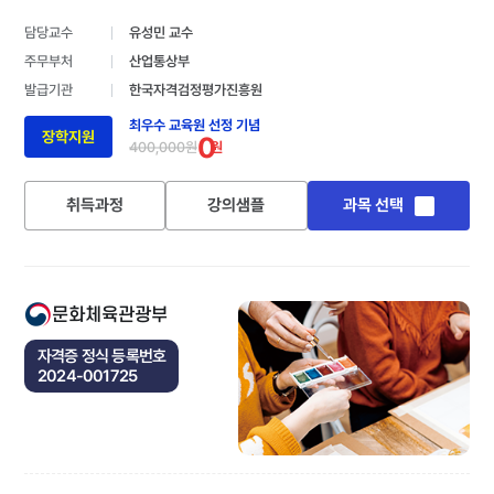
담당교수
유성민 교수
주무부처
산업통상부
발급기관
한국자격검정평가진흥원
최우수 교육원 선정 기념
장학지원
0
400,000원
원
취득과정
강의샘플
과목 선택
문화체육관광부
자격증 정식 등록번호
2024-001725