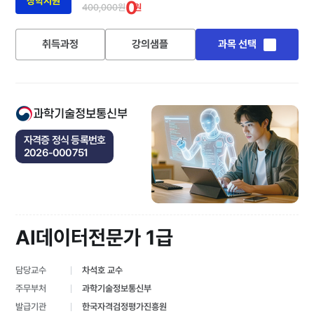
장학지원
0
400,000원
원
취득과정
강의샘플
과목 선택
과학기술정보통신부
자격증 정식 등록번호
2026-000751
AI데이터전문가 1급
담당교수
차석호 교수
주무부처
과학기술정보통신부
발급기관
한국자격검정평가진흥원