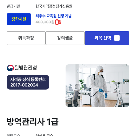
발급기관
한국자격검정평가진흥원
최우수 교육원 선정 기념
장학지원
0
400,000원
원
취득과정
강의샘플
과목 선택
질병관리청
자격증 정식 등록번호
2017-002024
방역관리사 1급
담당교수
양선우 교수