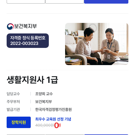
보건복지부
자격증 정식 등록번호
2022-003023
생활지원사 1급
담당교수
조양희 교수
주무부처
보건복지부
발급기관
한국자격검정평가진흥원
최우수 교육원 선정 기념
장학지원
0
400,000원
원