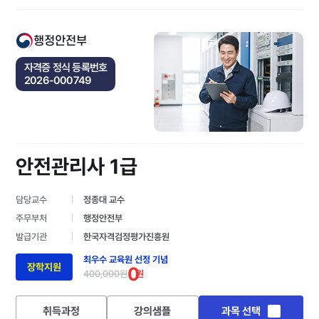
행정안전부
자격증 정식 등록번호
2026-000749
안전관리사 1급
담당교수
정종대 교수
주무부처
행정안전부
발급기관
한국자격검정평가진흥원
최우수 교육원 선정 기념
장학지원
0
400,000원
원
취득과정
강의샘플
과목 선택