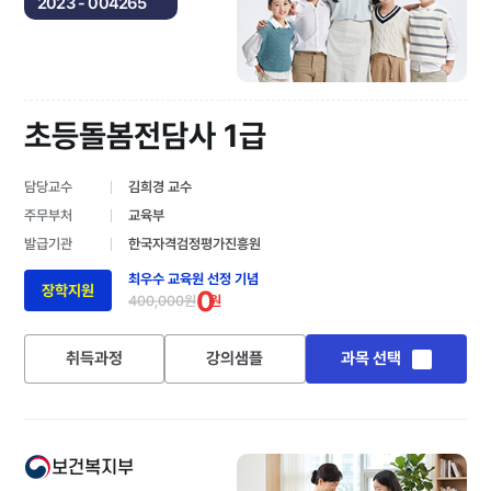
2023 - 004265
초등돌봄전담사 1급
담당교수
김희경 교수
주무부처
교육부
발급기관
한국자격검정평가진흥원
최우수 교육원 선정 기념
장학지원
0
400,000원
원
취득과정
강의샘플
과목 선택
보건복지부