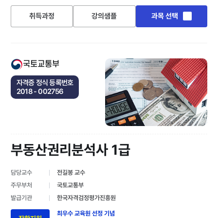
취득과정
강의샘플
과목 선택
국토교통부
자격증 정식 등록번호
2018 - 002756
부동산권리분석사 1급
담당교수
전길봉 교수
주무부처
국토교통부
발급기관
한국자격검정평가진흥원
최우수 교육원 선정 기념