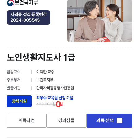
보건복지부
자격증 정식 등록번호
2024-005545
노인생활지도사 1급
담당교수
이덕환 교수
주무부처
보건복지부
발급기관
한국자격검정평가진흥원
최우수 교육원 선정 기념
장학지원
0
400,000원
원
취득과정
강의샘플
과목 선택