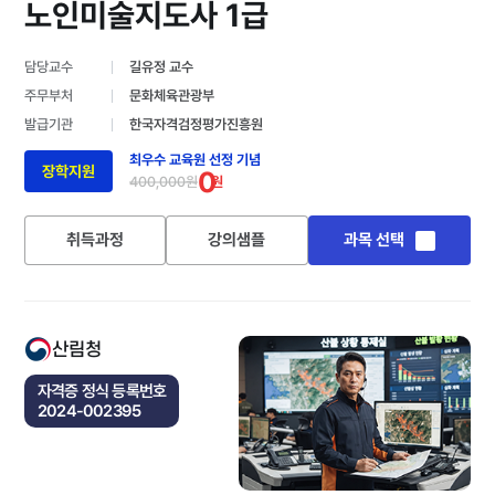
노인미술지도사 1급
담당교수
길유정 교수
주무부처
문화체육관광부
발급기관
한국자격검정평가진흥원
최우수 교육원 선정 기념
장학지원
0
400,000원
원
취득과정
강의샘플
과목 선택
산림청
자격증 정식 등록번호
2024-002395