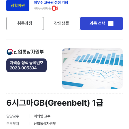
최우수 교육원 선정 기념
장학지원
0
400,000원
원
취득과정
강의샘플
과목 선택
산업통상자원부
자격증 정식 등록번호
2023-005394
6시그마GB(Greenbelt) 1급
담당교수
이의영 교수
주무부처
산업통상자원부