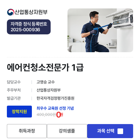
산업통상자원부
자격증 정식 등록번호
2025-000936
에어컨청소전문가 1급
담당교수
고영승 교수
주무부처
산업통상자원부
발급기관
한국자격검정평가진흥원
최우수 교육원 선정 기념
장학지원
0
400,000원
원
취득과정
강의샘플
과목 선택