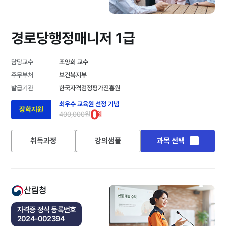
경로당행정매니저 1급
담당교수
조양희 교수
주무부처
보건복지부
발급기관
한국자격검정평가진흥원
최우수 교육원 선정 기념
장학지원
0
400,000원
원
취득과정
강의샘플
과목 선택
산림청
자격증 정식 등록번호
2024-002394