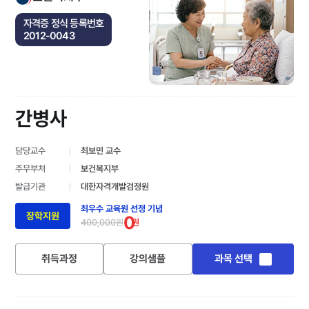
자격증 정식 등록번호
2012-0043
간병사
담당교수
최보민 교수
주무부처
보건복지부
발급기관
대한자격개발검정원
최우수 교육원 선정 기념
장학지원
0
400,000원
원
취득과정
강의샘플
과목 선택