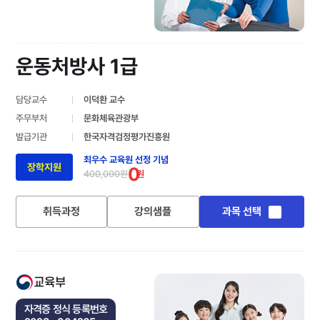
운동처방사 1급
담당교수
이덕환 교수
주무부처
문화체육관광부
발급기관
한국자격검정평가진흥원
최우수 교육원 선정 기념
장학지원
0
400,000원
원
취득과정
강의샘플
과목 선택
교육부
자격증 정식 등록번호