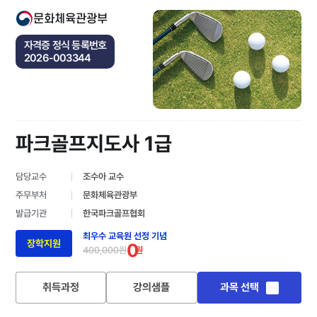
문화체육관광부
자격증 정식 등록번호
2026-003344
파크골프지도사 1급
담당교수
조수아 교수
주무부처
문화체육관광부
발급기관
한국파크골프협회
최우수 교육원 선정 기념
장학지원
0
400,000원
원
취득과정
강의샘플
과목 선택