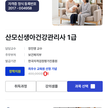
자격증 정식 등록번호
2017 - 004958
산모신생아건강관리사 1급
담당교수
장진영 교수
주무부처
보건복지부
발급기관
한국자격검정평가진흥원
최우수 교육원 선정 기념
장학지원
0
400,000원
원
취득과정
강의샘플
과목 선택