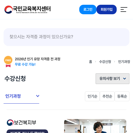
국민교육복지센터
로그인
회원가입
Korea National Certificate Association
찾으시는 자격증 과정이 있으신가요?
2026년 인기 유망 자격증 전 과정
홈
수강신청
인기과정
무료 수강 가능!
수강신청
유의사항 보기
인기과정
인기순
추천순
등록순
보건복지부