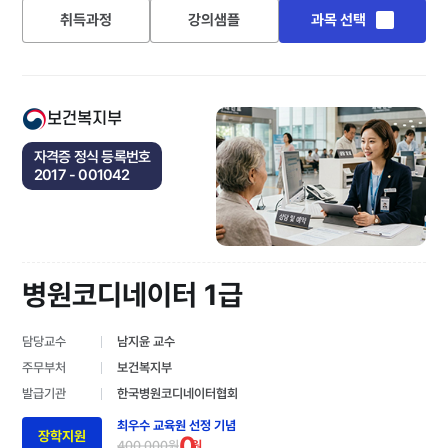
취득과정
강의샘플
과목 선택
보건복지부
자격증 정식 등록번호
2017 - 001042
병원코디네이터 1급
담당교수
남지윤 교수
주무부처
보건복지부
발급기관
한국병원코디네이터협회
최우수 교육원 선정 기념
장학지원
0
400,000원
원