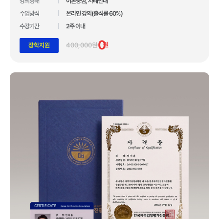
*자사 사이트 내 합격후기 글 수 기준
강의형태
이론중심, 사례안내
수업방식
온라인 강의(출석률 60%)
업계 유일 교육 브랜드 대상 3관왕 수상
수강기간
2주 이내
100만 수강생이 선택한 독보적 교육 기관
0
400,000원
원
장학지원
합격자 수 1위 국민교육복지센터
10년간 아무도 깨지 못한 기록!