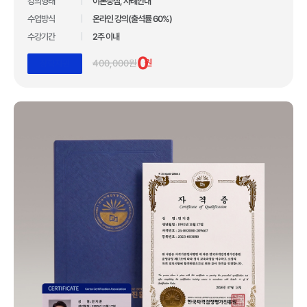
10년간 아무도 깨지 못한 기록!
강의형태
이론중심, 사례안내
수업방식
온라인 강의(출석률 60%)
압도적인 합격자 수 1,110,211건 입니다.
수강기간
2주 이내
*자사 사이트 내 합격후기 글 수 기준
0
400,000원
원
장학지원
업계 유일 교육 브랜드 대상 3관왕 수상
100만 수강생이 선택한 독보적 교육 기관
합격자 수 1위 국민교육복지센터
10년간 아무도 깨지 못한 기록!