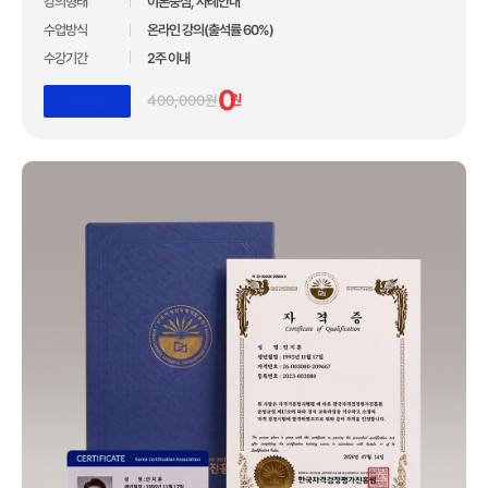
10년간 아무도 깨지 못한 기록!
강의형태
이론중심, 사례안내
수업방식
온라인 강의(출석률 60%)
압도적인 합격자 수 1,110,211건 입니다.
수강기간
2주 이내
*자사 사이트 내 합격후기 글 수 기준
0
400,000원
원
장학지원
업계 유일 교육 브랜드 대상 3관왕 수상
100만 수강생이 선택한 독보적 교육 기관
합격자 수 1위 국민교육복지센터
10년간 아무도 깨지 못한 기록!