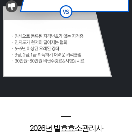
━
2026
년 발효효소관리사