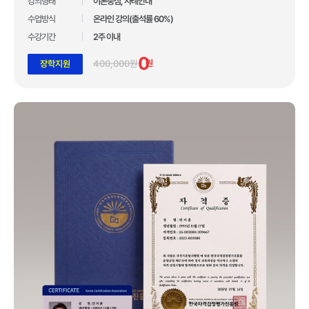
10년간 아무도 깨지 못한 기록!
강의형태
이론중심, 사례안내
수업방식
온라인 강의(출석률 60%)
압도적인 합격자 수 1,110,211건 입니다.
수강기간
2주 이내
*자사 사이트 내 합격후기 글 수 기준
0
400,000원
원
장학지원
업계 유일 교육 브랜드 대상 3관왕 수상
100만 수강생이 선택한 독보적 교육 기관
합격자 수 1위 국민교육복지센터
10년간 아무도 깨지 못한 기록!