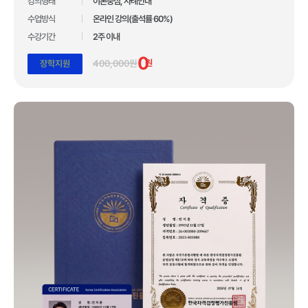
10년간 아무도 깨지 못한 기록!
강의형태
이론중심, 사례안내
수업방식
온라인 강의(출석률 60%)
압도적인 합격자 수 1,110,211건 입니다.
수강기간
2주 이내
*자사 사이트 내 합격후기 글 수 기준
0
400,000원
원
장학지원
업계 유일 교육 브랜드 대상 3관왕 수상
100만 수강생이 선택한 독보적 교육 기관
합격자 수 1위 국민교육복지센터
10년간 아무도 깨지 못한 기록!