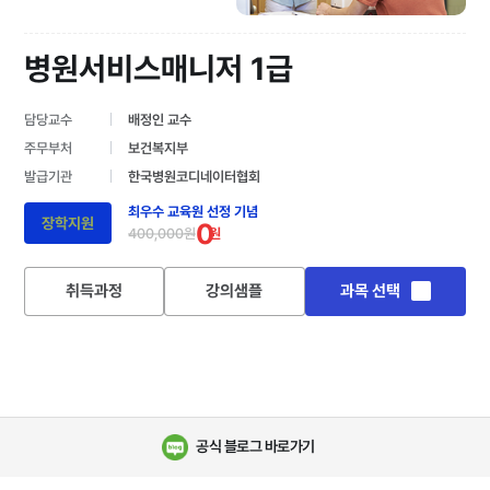
병원서비스매니저 1급
담당교수
배정인 교수
주무부처
보건복지부
발급기관
한국병원코디네이터협회
최우수 교육원 선정 기념
장학지원
0
400,000원
원
취득과정
강의샘플
과목 선택
공식 블로그 바로가기