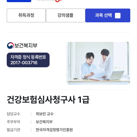
취득과정
강의샘플
과목 선택
보건복지부
자격증 정식 등록번호
2017-003716
건강보험심사청구사 1급
담당교수
최보민 교수
주무부처
보건복지부
발급기관
한국자격검정평가진흥원