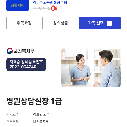
최우수 교육원 선정 기념
장학지원
0
400,000원
원
취득과정
강의샘플
과목 선택
보건복지부
자격증 정식 등록번호
2022-004340
병원상담실장 1급
담당교수
최보민 교수
주무부처
보건복지부