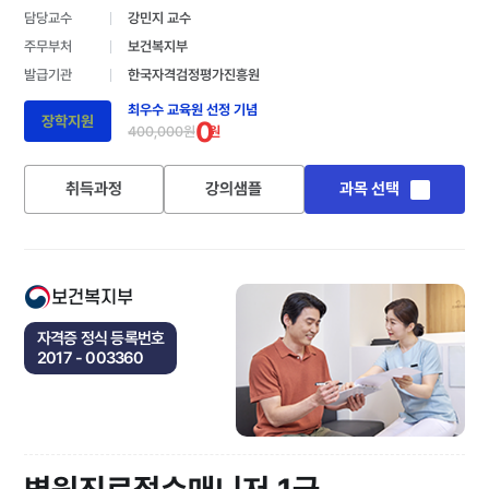
담당교수
강민지 교수
주무부처
보건복지부
발급기관
한국자격검정평가진흥원
최우수 교육원 선정 기념
장학지원
0
400,000원
원
취득과정
강의샘플
과목 선택
보건복지부
자격증 정식 등록번호
2017 - 003360