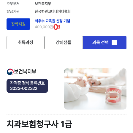
주무부처
보건복지부
발급기관
한국병원코디네이터협회
최우수 교육원 선정 기념
장학지원
0
400,000원
원
취득과정
강의샘플
과목 선택
보건복지부
자격증 정식 등록번호
2023-002322
치과보험청구사 1급