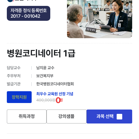
자격증 정식 등록번호
2017 - 001042
병원코디네이터 1급
담당교수
남지윤 교수
주무부처
보건복지부
발급기관
한국병원코디네이터협회
최우수 교육원 선정 기념
장학지원
0
400,000원
원
취득과정
강의샘플
과목 선택