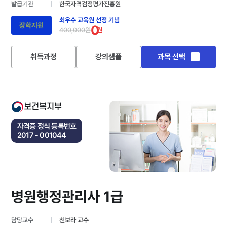
발급기관
한국자격검정평가진흥원
최우수 교육원 선정 기념
장학지원
0
400,000원
원
취득과정
강의샘플
과목 선택
보건복지부
자격증 정식 등록번호
2017 - 001044
병원행정관리사 1급
담당교수
천보라 교수