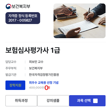
보건복지부
자격증 정식 등록번호
2017 - 005827
보험심사평가사 1급
담당교수
최보민 교수
주무부처
보건복지부
발급기관
한국자격검정평가진흥원
최우수 교육원 선정 기념
장학지원
0
400,000원
원
취득과정
강의샘플
과목 선택