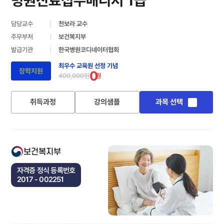
병원진료접수매니저 1급
담당교수
천보라 교수
주무부처
보건복지부
발급기관
한국병원코디네이터협회
최우수 교육원 선정 기념
장학지원
0
400,000원
원
취득과정
강의샘플
과목 선택
보건복지부
자격증 정식 등록번호
2017 - 002251