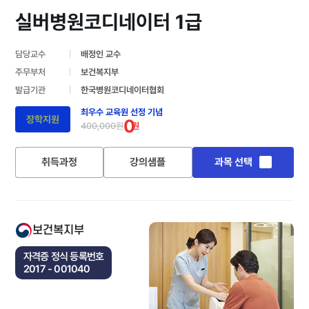
실버병원코디네이터 1급
담당교수
배정인 교수
주무부처
보건복지부
발급기관
한국병원코디네이터협회
최우수 교육원 선정 기념
장학지원
0
400,000원
원
취득과정
강의샘플
과목 선택
보건복지부
자격증 정식 등록번호
2017 - 001040