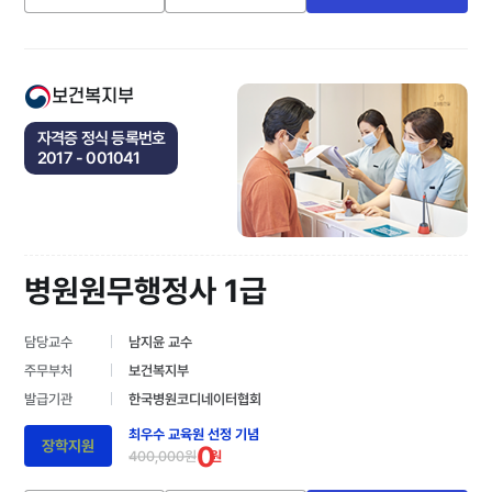
보건복지부
자격증 정식 등록번호
2017 - 001041
병원원무행정사 1급
담당교수
남지윤 교수
주무부처
보건복지부
발급기관
한국병원코디네이터협회
최우수 교육원 선정 기념
장학지원
0
400,000원
원