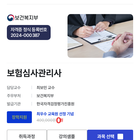
보건복지부
자격증 정식 등록번호
2024-000387
보험심사관리사
담당교수
최보민 교수
주무부처
보건복지부
발급기관
한국자격검정평가진흥원
최우수 교육원 선정 기념
장학지원
0
400,000원
원
취득과정
강의샘플
과목 선택