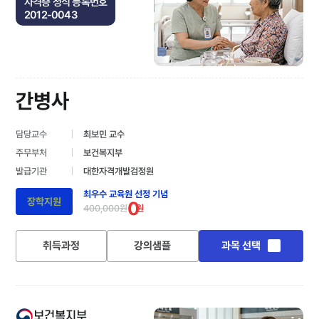
자격증 정식 등록번호
2012-0043
간병사
담당교수
최보민 교수
주무부처
보건복지부
발급기관
대한자격개발검정원
최우수 교육원 선정 기념
장학지원
0
400,000원
원
취득과정
강의샘플
과목 선택
보건복지부