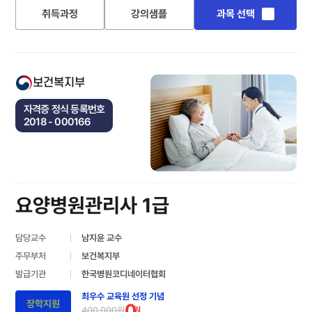
취득과정
강의샘플
과목 선택
보건복지부
자격증 정식 등록번호
2018 - 000166
요양병원관리사 1급
담당교수
남지윤 교수
주무부처
보건복지부
발급기관
한국병원코디네이터협회
최우수 교육원 선정 기념
장학지원
0
400,000원
원