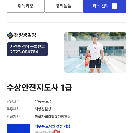
취득과정
강의샘플
과목 선택
해양경찰청
자격증 정식 등록번호
2023-004764
수상안전지도사 1급
담당교수
유동균 교수
주무부처
해양경찰청
발급기관
한국자격검정평가진흥원
최우수 교육원 선정 기념
장학지원
0
400,000원
원