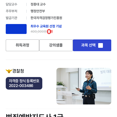
담당교수
정종대 교수
주무부처
행정안전부
발급기관
한국자격검정평가진흥원
최우수 교육원 선정 기념
장학지원
0
400,000원
원
취득과정
강의샘플
과목 선택
경찰청
자격증 정식 등록번호
2022-003486