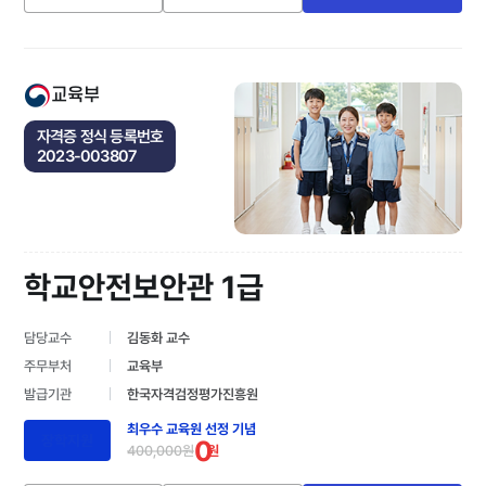
교육부
자격증 정식 등록번호
2023-003807
학교안전보안관 1급
담당교수
김동화 교수
주무부처
교육부
발급기관
한국자격검정평가진흥원
최우수 교육원 선정 기념
장학지원
0
400,000원
원