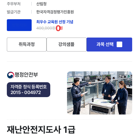
주무부처
산림청
발급기관
한국자격검정평가진흥원
최우수 교육원 선정 기념
장학지원
0
400,000원
원
취득과정
강의샘플
과목 선택
행정안전부
자격증 정식 등록번호
2015 - 004972
재난안전지도사 1급