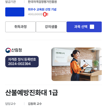
발급기관
한국자격검정평가진흥원
최우수 교육원 선정 기념
장학지원
0
400,000원
원
취득과정
강의샘플
과목 선택
산림청
자격증 정식 등록번호
2024-002394
산불예방진화대 1급
담당교수
김동화 교수