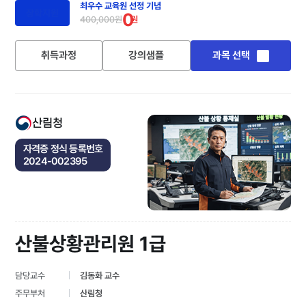
최우수 교육원 선정 기념
장학지원
0
400,000원
원
취득과정
강의샘플
과목 선택
산림청
자격증 정식 등록번호
2024-002395
산불상황관리원 1급
담당교수
김동화 교수
주무부처
산림청