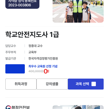
자격증 정식 등록번호
2023-003806
학교안전지도사 1급
담당교수
정종대 교수
주무부처
교육부
발급기관
한국자격검정평가진흥원
최우수 교육원 선정 기념
장학지원
0
400,000원
원
취득과정
강의샘플
과목 선택
행정안전부