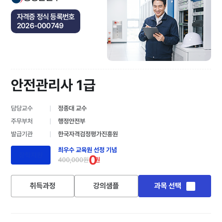
자격증 정식 등록번호
2026-000749
안전관리사 1급
담당교수
정종대 교수
주무부처
행정안전부
발급기관
한국자격검정평가진흥원
최우수 교육원 선정 기념
장학지원
0
400,000원
원
취득과정
강의샘플
과목 선택