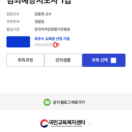
범죄예방지도사 1급
담당교수
김동화 교수
주무부처
경찰청
발급기관
한국자격검정평가진흥원
최우수 교육원 선정 기념
장학지원
0
400,000원
원
취득과정
강의샘플
과목 선택
공식 블로그 바로가기
국민교육복지센터
Korea National Certificate Association