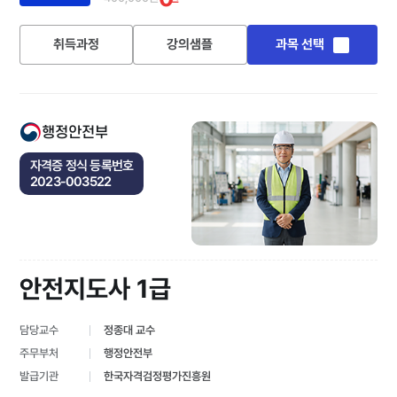
취득과정
강의샘플
과목 선택
행정안전부
자격증 정식 등록번호
2023-003522
안전지도사 1급
담당교수
정종대 교수
주무부처
행정안전부
발급기관
한국자격검정평가진흥원