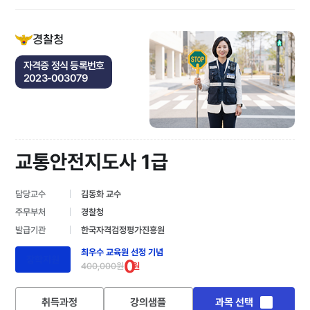
경찰청
자격증 정식 등록번호
2023-003079
교통안전지도사 1급
담당교수
김동화 교수
주무부처
경찰청
발급기관
한국자격검정평가진흥원
최우수 교육원 선정 기념
장학지원
0
400,000원
원
취득과정
강의샘플
과목 선택