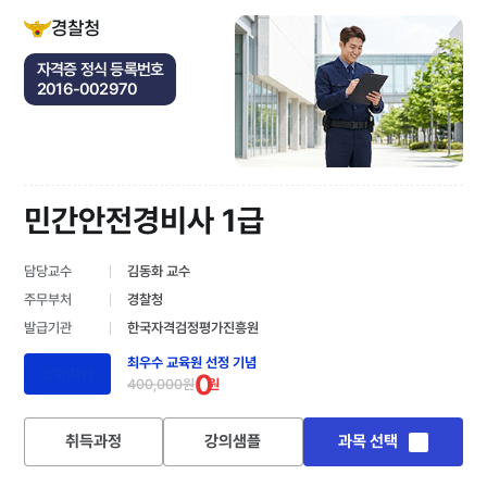
경찰청
자격증 정식 등록번호
2016-002970
민간안전경비사 1급
담당교수
김동화 교수
주무부처
경찰청
발급기관
한국자격검정평가진흥원
최우수 교육원 선정 기념
장학지원
0
400,000원
원
취득과정
강의샘플
과목 선택